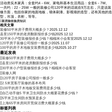
活动类实木家具：全套约4－6W。家电和基本生活用品：全套6－7W。
一共约：22－25W 一般的装修公司120平米的话就在9万左右，只是说装
修方面，包括你家的地面地板，墙体刷漆。影视墙的造型，还有其他的造
型，吊顶，衣柜，等等。

新房验收
验房知识
相关文章
装修50平米房子费用大概多少？
2025.12.12
县里150平米的老房翻新报价多少钱
2025.12.12
30平米小户型装修报价多少钱？榻榻米小会客室
2025.12.12
120平房子装修公司报价一般多少
2025.11.07
100平的房子木地板安装费用是多少钱
2025.10.27
最近发表

装修50平米房子费用大概多少？

县里150平米的老房翻新报价多少钱

30平米小户型装修报价多少钱？榻榻米小会客室

装修人网

120平房子装修公司报价一般多少

2.5米宽客厅装修的基本布局

100平的房子木地板安装费用是多少钱

自己动手做5 平米卫生间防水大概要花费多少钱？

5平米卫生间防水预算是多少

上海65平米房间开荒保洁费大概要多少钱
标签列表