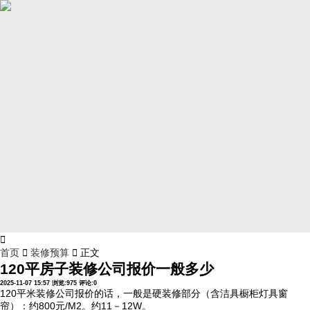

首页

装修预算

正文
120平房子装修公司报价一般多少
2025-11-07 15:57
浏览:975
评论:0
120平米装修公司报价的话，一般是硬装修部分（含洁具橱柜灯具窗
帘）：约800元/M2。约11－12W。