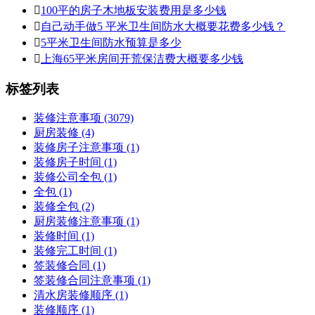

100平的房子木地板安装费用是多少钱

自己动手做5 平米卫生间防水大概要花费多少钱？

5平米卫生间防水预算是多少

上海65平米房间开荒保洁费大概要多少钱
标签列表
装修注意事项
(3079)
厨房装修
(4)
装修房子注意事项
(1)
装修房子时间
(1)
装修公司全包
(1)
全包
(1)
装修全包
(2)
厨房装修注意事项
(1)
装修时间
(1)
装修完工时间
(1)
签装修合同
(1)
签装修合同注意事项
(1)
清水房装修顺序
(1)
装修顺序
(1)