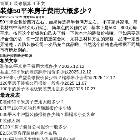
首页

装修预算

正文
装修50平米房子费用大概多少？
2025-12-12 12:21
浏览:874
评论:0
50平米全包价四万左右，如果你选择半包俩万左右。 不算家具家电。简
装材料中等档次4万搞定。 简单点的装修的话，基本上是500—800元每
平米。按照这个价钱你自己去了解一下你本地的装修价格嘛。但如果要选
择全包的话，你一定要慎重签合同，尤其是材料方面的规格，品牌一定要
弄清楚，以防装修公司一次品充当优品哟，当然这个价格也是根据不同城
市有所差别的。

新房验收
验房知识
相关文章
装修50平米房子费用大概多少？
2025.12.12
县里150平米的老房翻新报价多少钱
2025.12.12
30平米小户型装修报价多少钱？榻榻米小会客室
2025.12.12
120平房子装修公司报价一般多少
2025.11.07
100平的房子木地板安装费用是多少钱
2025.10.27
最近发表

装修50平米房子费用大概多少？

县里150平米的老房翻新报价多少钱

30平米小户型装修报价多少钱？榻榻米小会客室

装修人网

120平房子装修公司报价一般多少

2.5米宽客厅装修的基本布局

100平的房子木地板安装费用是多少钱